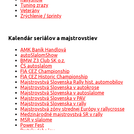
Tuning zrazy
Veterány
Zrýchlenie / šprinty
Kalendár seriálov a majstrovstiev
AMK Baník Handlová
autoSlalomShow
BMW Z3 Club SK o.z.
ČS autoslalom
FIA CEZ Championship
FIA CEZ Historic Championship
Majstrovstvá Slovenska Rally hist. automobilov
Majstrovstvá Slovenska v autokrose
Majstrovstvá Slovenska v autoslalome
Majstrovstvá Slovenska v PAV
Majstrovstvá Slovenska v rally
Majstrovstvá zóny strednej Európy v rallycrosse
Medzinárodné majstrovstvá SR v rally
MSR v slalome
Power Fest
Preteky ťahačov