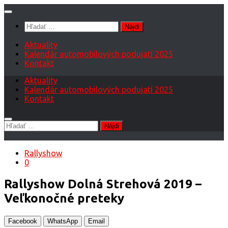
Preskočiť
na
Hľadať:
obsah
Aktuality
Kalendár automobilových podujatí 2025
Kontakt
Aktuality
Kalendár automobilových podujatí 2025
Kontakt
Hľadať:
Rallyshow
0
Rallyshow Dolná Strehová 2019 –
Veľkonočné preteky
Facebook
WhatsApp
Email