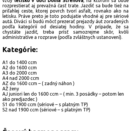
vždy
letisko v obci Dolná Strehová
, na ktorom sa bude
rozprestierať aj prevažná časť trate. Jazdiť sa bude tiež na
priľahlej ceste, ktorej povrch tvorí asfalt, rovnako ako na
letisku. Práve preto je toto podujatie vhodné aj pre sériové
autá. Diváci si budú môcť prezerať prejazdy áut zoradených
podľa kategórií od desiatej hodiny. V prípade, že sa
chystáte jazdiť, treba prísť samozrejme skôr, kvôli
administratíve a rozprave (podľa zvláštnych ustanovení).
Kategórie:
A1 do 1400 ccm
A2 do 1600 ccm
A3 do 2000 ccm
A4 nad 2000 ccm
AZ do 1600 ccm – ( zadný náhon )
AŽ ženy
AJ juniori len do 1600 ccm – ( min. 3 posádky – potom len
ako predjazdec )
S1 do 1900 ccm (sériové – s platným TP)
S2 nad 1900 ccm (sériové – s platným TP)