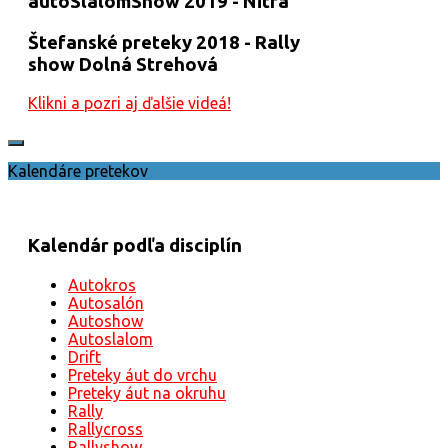
autoSlalomShow 2019 - Nitra
Štefanské preteky 2018 - Rally
show Dolná Strehová
Klikni a pozri aj ďalšie videá!
Kalendáre pretekov
Kalendár podľa disciplín
Autokros
Autosalón
Autoshow
Autoslalom
Drift
Preteky áut do vrchu
Preteky áut na okruhu
Rally
Rallycross
Rallyshow