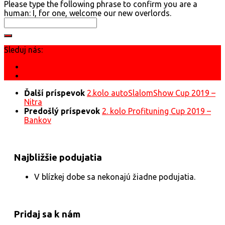
Please type the following phrase to confirm you are a
human: I, for one, welcome our new o
verlords.
Sleduj nás:
Ďalší príspevok
2.kolo autoSlalomShow Cup 2019 –
Nitra
Predošlý príspevok
2. kolo Profituning Cup 2019 –
Bankov
Najbližšie podujatia
V blízkej dobe sa nekonajú žiadne podujatia.
Pridaj sa k nám