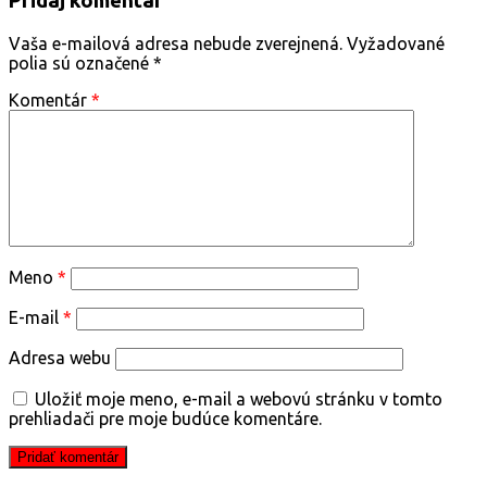
Pridaj komentár
Vaša e-mailová adresa nebude zverejnená.
Vyžadované
polia sú označené
*
Komentár
*
Meno
*
E-mail
*
Adresa webu
Uložiť moje meno, e-mail a webovú stránku v tomto
prehliadači pre moje budúce komentáre.