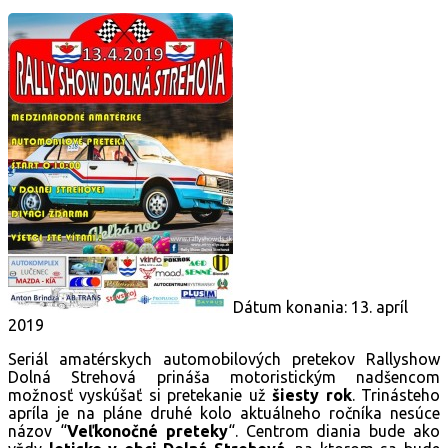
Dátum konania: 13. apríl
2019
Seriál amatérskych automobilových pretekov Rallyshow
Dolná Strehová prináša motoristickým nadšencom
možnosť vyskúšať si pretekanie už
šiesty rok
. Trinásteho
apríla je na pláne druhé kolo aktuálneho ročníka nesúce
názov “
Veľkonočné preteky
“. Centrom diania bude ako