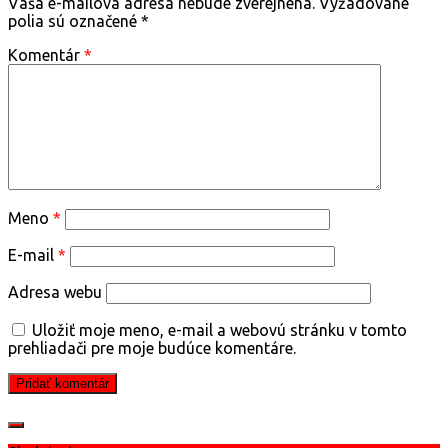
Vaša e-mailová adresa nebude zverejnená.
Vyžadované
polia sú označené
*
Komentár
*
Meno
*
E-mail
*
Adresa webu
Uložiť moje meno, e-mail a webovú stránku v tomto
prehliadači pre moje budúce komentáre.