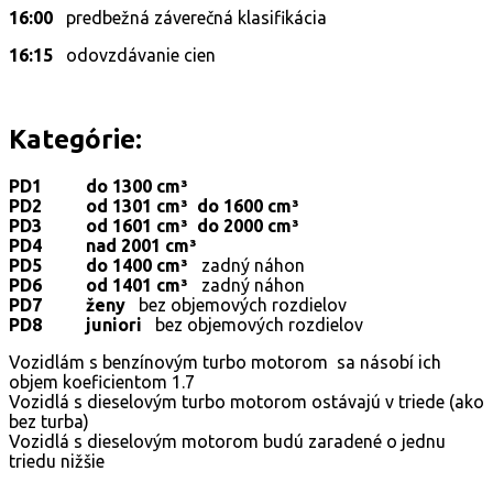
16:00
predbežná záverečná klasifikácia
16:15
odovzdávanie cien
Kategórie:
PD1 do 1300 cm³
PD2
od 1301 cm³ do 1600 cm³
PD3
od 1601 cm³ do 2000 cm³
PD4
nad 2001 cm³
PD5
do 1400 cm³
zadný náhon
PD6 od 1401 cm³
zadný náhon
PD7
ženy
bez objemových rozdielov
PD8
juniori
bez objemových rozdielov
Vozidlám s benzínovým turbo motorom sa násobí ich
objem koeficientom 1.7
Vozidlá s dieselovým turbo motorom ostávajú v triede (ako
bez turba)
Vozidlá s dieselovým motorom budú zaradené o jednu
triedu nižšie