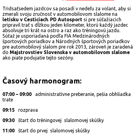
Tridsaťsedem jazdcov sa posadí v nedeľu za volant, aby si
zmerali svoju zručnosť v automobilovom slalome na
letisku v Cesticiach
.
PD Autosport
si pre súťažiacich
pripravil trať s dĺžkou jeden kilometer, ktorú každý jazdec
absolvuje tri krát na ostro a raz ako tréningovú jazdu.
Súťaž je usporiadaná podľa FIA Medzinárodných
športových poriadkov a Národných športových poriadkov
pre automobilový
slalom pre rok 2013, zároveň je zaradená
do
Majstrovstiev Slovenska v automobilovom slalome
ako piate podujatie tejto sezóny.
Časový harmonogram:
07:00 – 09:00
administratívne preberanie, pešia obhliadka
trate
09:15
rozprava
09:30
štart do tréningovej slalomovej skúšky
11:00
štart do prvej slalomovej skúšky