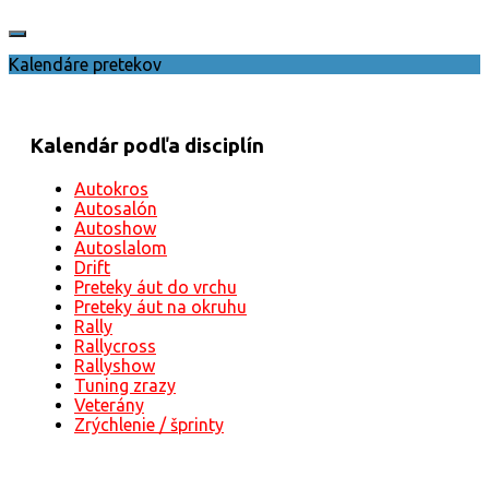
Kalendáre pretekov
Kalendár podľa disciplín
Autokros
Autosalón
Autoshow
Autoslalom
Drift
Preteky áut do vrchu
Preteky áut na okruhu
Rally
Rallycross
Rallyshow
Tuning zrazy
Veterány
Zrýchlenie / šprinty