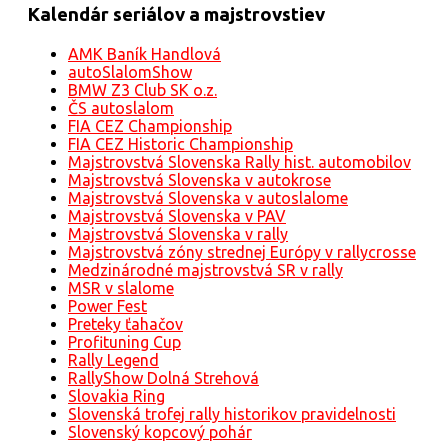
Kalendár seriálov a majstrovstiev
AMK Baník Handlová
autoSlalomShow
BMW Z3 Club SK o.z.
ČS autoslalom
FIA CEZ Championship
FIA CEZ Historic Championship
Majstrovstvá Slovenska Rally hist. automobilov
Majstrovstvá Slovenska v autokrose
Majstrovstvá Slovenska v autoslalome
Majstrovstvá Slovenska v PAV
Majstrovstvá Slovenska v rally
Majstrovstvá zóny strednej Európy v rallycrosse
Medzinárodné majstrovstvá SR v rally
MSR v slalome
Power Fest
Preteky ťahačov
Profituning Cup
Rally Legend
RallyShow Dolná Strehová
Slovakia Ring
Slovenská trofej rally historikov pravidelnosti
Slovenský kopcový pohár