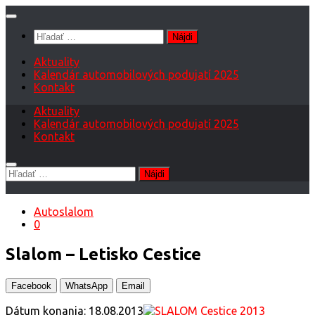
Preskočiť
na
Hľadať:
obsah
Aktuality
Kalendár automobilových podujatí 2025
Kontakt
Aktuality
Kalendár automobilových podujatí 2025
Kontakt
Hľadať:
Autoslalom
0
Slalom – Letisko Cestice
Facebook
WhatsApp
Email
Dátum konania: 18.08.2013