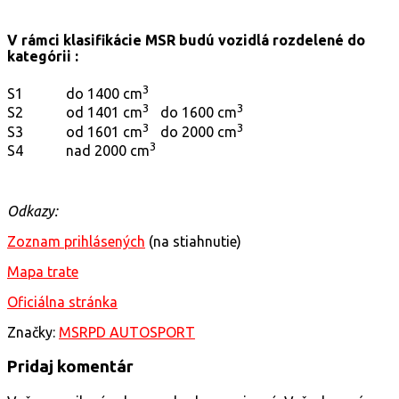
V rámci klasifikácie MSR budú vozidlá rozdelené do
kategórii :
3
S1 do 1400 cm
3
3
S2 od 1401 cm
do 1600 cm
3
3
S3 od 1601 cm
do 2000 cm
3
S4 nad 2000 cm
Odkazy:
Zoznam prihlásených
(na stiahnutie)
Mapa trate
Oficiálna stránka
Značky:
MSR
PD AUTOSPORT
Pridaj komentár